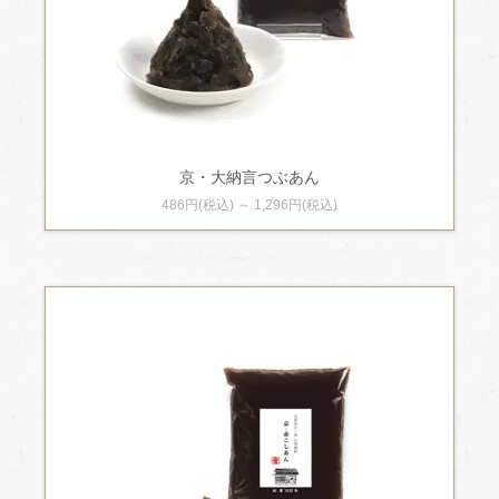
京・大納言つぶあん
486円(税込) ～ 1,296円(税込)